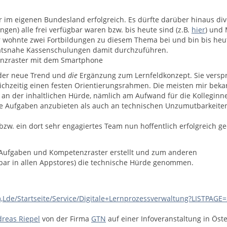
ur im eigenen Bundesland erfolgreich. Es dürfte darüber hinaus di
gen) alle frei verfügbar waren bzw. bis heute sind (z.B.
hier
) und 
ber wohnte zwei Fortbildungen zu diesem Thema bei und bin bis heu
itätsnahe Kassenschulungen damit durchzuführen.
nzraster mit dem Smartphone
 der neue Trend und
die
Ergänzung zum Lernfeldkonzept. Sie versp
eichzeitig einen festen Orientierungsrahmen. Die meisten mir bek
 an der inhaltlichen Hürde, nämlich am Aufwand für die Kollegin
de Aufgaben anzubieten als auch an technischen Unzumutbarkeite
w. ein dort sehr engagiertes Team nun hoffentlich erfolgreich g
 Aufgaben und Kompetenzraster erstellt und zum anderen
ar in allen Appstores) die technische Hürde genommen.
m,Lde/Startseite/Service/Digitale+Lernprozessverwaltung?LISTPAGE
reas Riepel
von der Firma
GTN
auf einer Infoveranstaltung in Öste