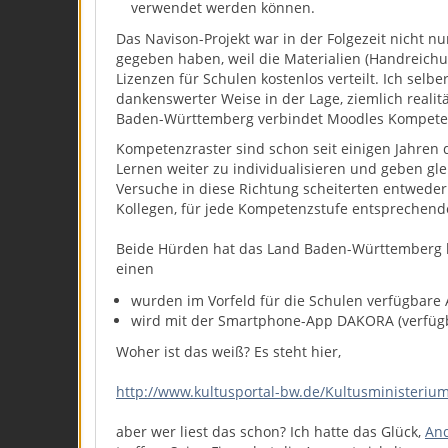
verwendet werden können.
Das Navison-Projekt war in der Folgezeit nicht n
gegeben haben, weil die Materialien (Handreichun
Lizenzen für Schulen kostenlos verteilt. Ich sel
dankenswerter Weise in der Lage, ziemlich real
Baden-Württemberg verbindet Moodles Kompete
Kompetenzraster sind schon seit einigen Jahren
Lernen weiter zu individualisieren und geben gl
Versuche in diese Richtung scheiterten entweder
Kollegen, für jede Kompetenzstufe entsprechen
Beide Hürden hat das Land Baden-Württemberg bz
einen
wurden im Vorfeld für die Schulen verfügbare
wird mit der Smartphone-App DAKORA (verfügb
Woher ist das weiß? Es steht hier,
http://www.kultusportal-bw.de/Kultusministeriu
aber wer liest das schon? Ich hatte das Glück,
And