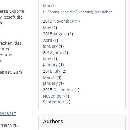
March
verse Exporte
Corona-Krise mit E-Learning überstehen
Micosoft die
2019
November
(1)
te
May
(1)
2018
August
(1)
April
(1)
rechen, das
January
(1)
annten
2017
June
(1)
nen und
May
(1)
n.
January
(1)
2016
July
(2)
eebnet. Zum
March
(3)
January
(1)
2015
December
(1)
November
(1)
September
(1)
=2913317
Authors
rreich zu